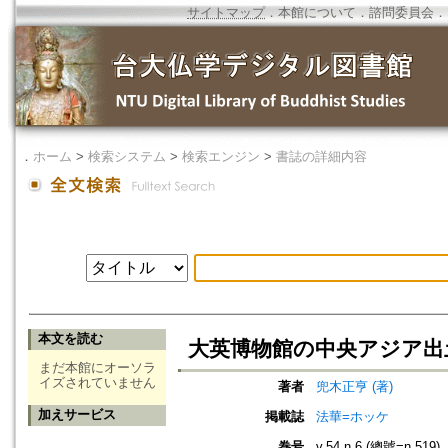
サイトマップ
．
本館について
．
諮問委員会
．
．
ホーム
>
検索システム
>
検索エンジン
>
書誌の詳細内容
本文を読む
大英博物館の中央アジア出
まだ本館にオーソラ
イズされていません
著者
兜木正亨 (著)
加えサービス
掲載誌
法華=ホッケ
巻号
v.54 n.6 (總號=n.519)