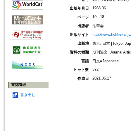
1968.06
出版年月日
10 - 18
ページ
出版者
法華会
http://www.hokkekai.jp
出版サイト
出版地
東京, 日本 [Tokyo, Jap
資料の種類
期刊論文=Journal Artic
言語
日文=Japanese
372
ヒット数
2021.05.17
作成日
書誌管理
書き出し