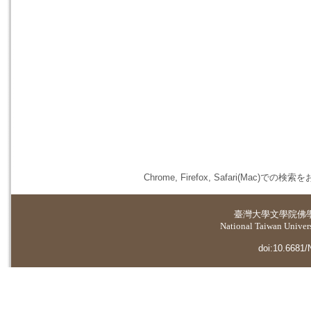
Chrome, Firefox, Safari(
臺灣大學
文學院佛
National Taiwan Universi
doi:10.6681