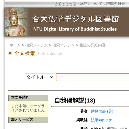
サイトマップ
．
本館について
．
諮問委員会
．
．
ホーム
>
検索システム
>
検索エンジン
>
書誌の詳細内容
本文を読む
自我偈解説(13)
まだ本館にオーソラ
イズされていません
著者
勝呂信静 (著)
加えサービス
掲載誌
法華=ホッケ
巻号
v.55 n.5 (總號=n.530)