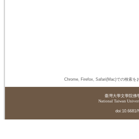
Chrome, Firefox, Safari(
臺灣大學
文學院佛
National Taiwan Universi
doi:10.6681