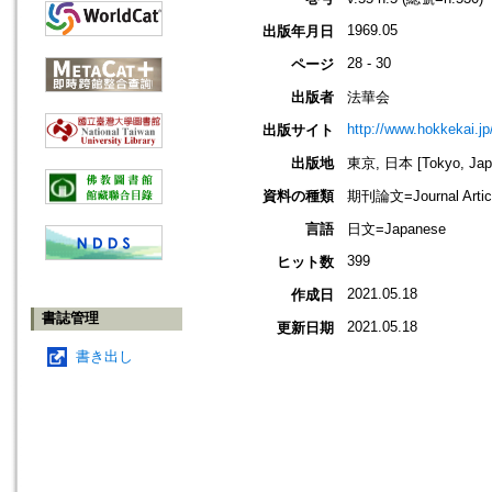
1969.05
出版年月日
28 - 30
ページ
出版者
法華会
http://www.hokkekai.jp
出版サイト
出版地
東京, 日本 [Tokyo, Jap
資料の種類
期刊論文=Journal Artic
言語
日文=Japanese
399
ヒット数
2021.05.18
作成日
書誌管理
2021.05.18
更新日期
書き出し