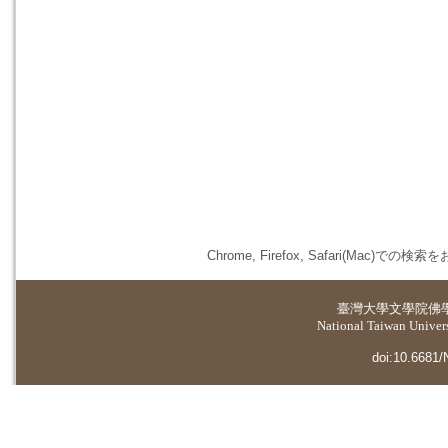
Chrome, Firefox, Safari(
臺灣大學
文學院佛
National Taiwan Universi
doi:10.6681