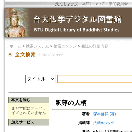
サイトマップ
．
本館について
．
諮問委員会
．
．
ホーム
>
検索システム
>
検索エンジン
>
書誌の詳細内容
本文を読む
釈尊の人柄
まだ本館にオーソラ
イズされていません
著者
塚本啓祥 (著)
加えサービス
掲載誌
法華=ホッケ
巻号
v.57 n.10 (總號=n.559)