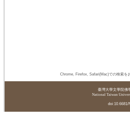
Chrome, Firefox, Safari(
臺灣大學
文學院佛
National Taiwan Universi
doi:10.6681