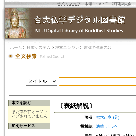
サイトマップ
．
本館について
．
諮問委員会
．
．
ホーム
>
検索システム
>
検索エンジン
>
書誌の詳細内容
本文を読む
〔表紙解説〕
まだ本館にオーソラ
イズされていません
著者
兜木正亨 (著)
加えサービス
掲載誌
法華=ホッケ
巻号
v.58 n.1 (總號=n.562)