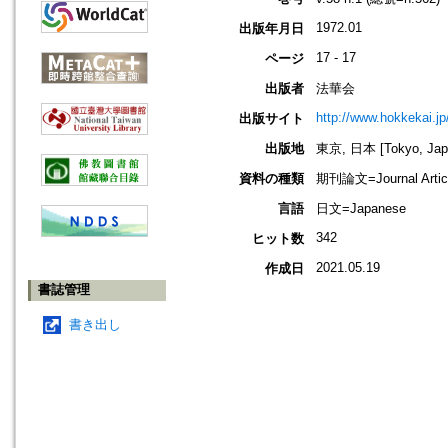
1972.01
出版年月日
17 - 17
ページ
出版者
法華会
http://www.hokkekai.jp
出版サイト
出版地
東京, 日本 [Tokyo, Jap
資料の種類
期刊論文=Journal Artic
言語
日文=Japanese
342
ヒット数
2021.05.19
作成日
書誌管理
書き出し