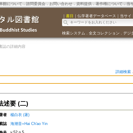
本館について
．
諮問委員会
．
お問い合わせ
．
資料提供
．
著作権について
．
当
｜
書目
｜
仏学著者データベース
｜
当サイ
検索システム
全文コレクション
デジ
．
．
書誌の詳細内容
詳細検索
述要 (二)
著者
楊白衣 (著)
載誌
海潮音=Hai Ch'ao Yin
v.52 n.5
巻号