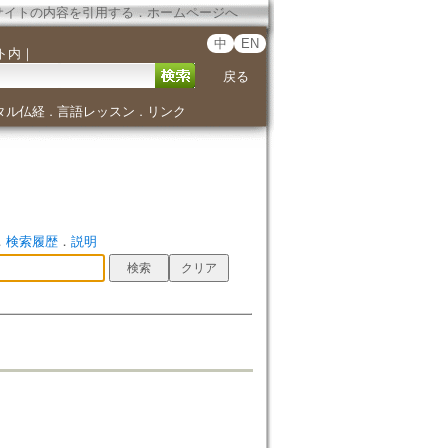
サイトの内容を引用する
．
ホームページへ
中
EN
ト内
｜
戻る
タル仏経
言語レッスン
リンク
．
．
．
検索履歴
．
説明