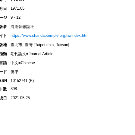
1971.05
月日
9 - 12
ージ
版者
海潮音雜誌社
https://www.shandaotemple.org.tw/index.htm
イト
版地
臺北市, 臺灣 [Taipei shih, Taiwan]
種類
期刊論文=Journal Article
言語
中文=Chinese
ード
佛學
SSN
10152741 (P)
398
ト数
2021.05.25
成日