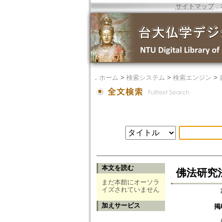
サイトマップ
．
．
ホーム
>
検索システム
>
検索エンジン
>
本文を読む
佛法研究法
まだ本館にオーソラ
イズされていません
加えサービス
掲