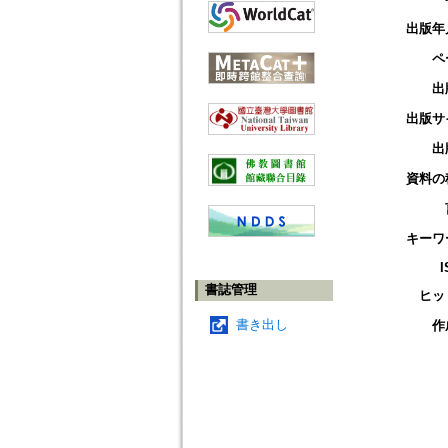
出版年
ペ
出
出版サ
出
資料の
キーワ
I
書誌管理
ヒッ
書き出し
作