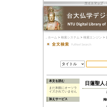
サイトマップ
．
．
ホーム
>
検索システム
>
検索エンジン
>
本文を読む
日蓮聖人と
まだ本館にオーソラ
イズされていません
加えサービス
掲