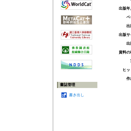
出版年
ペ
出
出版サ
出
資料の
ヒッ
作
書誌管理
書き出し