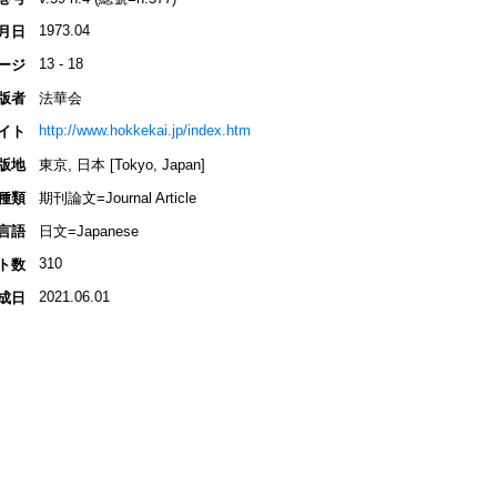
1973.04
月日
13 - 18
ージ
版者
法華会
http://www.hokkekai.jp/index.htm
イト
版地
東京, 日本 [Tokyo, Japan]
種類
期刊論文=Journal Article
言語
日文=Japanese
310
ト数
2021.06.01
成日