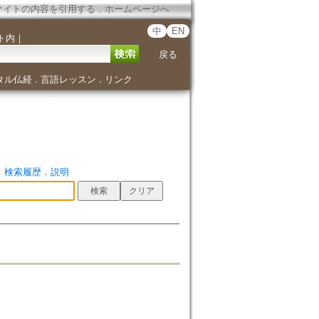
サイトの内容を引用する
．
ホームページへ
中
EN
ト内
｜
戻る
タル仏経
言語レッスン
リンク
．
．
．
検索履歴
．
説明