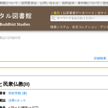
本館について
．
諮問委員会
．
お問い合わせ
．
資料提供
．
著作権について
．
当
｜
書目
｜
仏学著者データベース
｜
当サイ
検索システム
全文コレクション
デジ
．
．
書誌の詳細内容
詳細検索
民衆仏教(II)
著者
田村芳朗 (著)
載誌
法華=ホッケ
巻号
v.59 n.4 (總號=n.577)