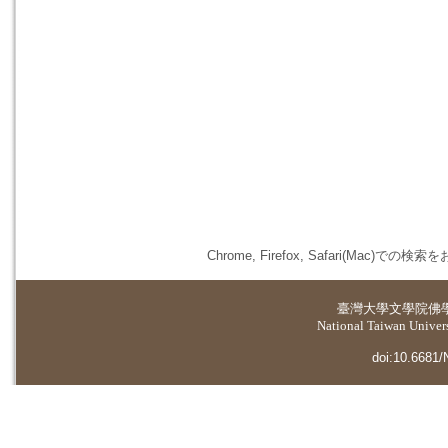
Chrome, Firefox, Safari(
臺灣大學
文學院佛
National Taiwan Universi
doi:10.6681