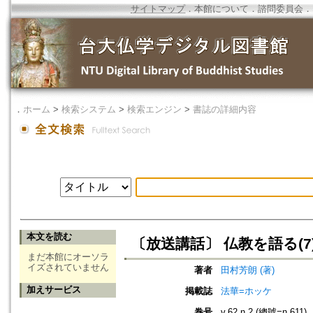
サイトマップ
．
本館について
．
諮問委員会
．
．
ホーム
>
検索システム
>
検索エンジン
>
書誌の詳細内容
本文を読む
〔放送講話〕 仏教を語る(7
まだ本館にオーソラ
イズされていません
著者
田村芳朗 (著)
加えサービス
掲載誌
法華=ホッケ
巻号
v.62 n.2 (總號=n.611)