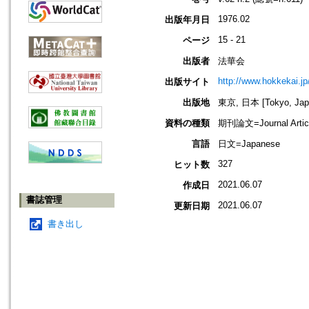
1976.02
出版年月日
15 - 21
ページ
出版者
法華会
http://www.hokkekai.jp
出版サイト
出版地
東京, 日本 [Tokyo, Jap
資料の種類
期刊論文=Journal Artic
言語
日文=Japanese
327
ヒット数
2021.06.07
作成日
書誌管理
2021.06.07
更新日期
書き出し