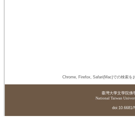
Chrome, Firefox, Safari(
臺灣大學
文學院佛
National Taiwan Universi
doi:10.6681