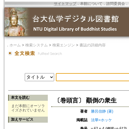
サイトマップ
．
本館について
．
諮問委員会
．
．
ホーム
>
検索システム
>
検索エンジン
>
書誌の詳細内容
本文を読む
〔巻頭言〕 顚倒の衆生
まだ本館にオーソラ
イズされていません
著者
勝呂信静 (著)
加えサービス
掲載誌
法華=ホッケ
巻号
v.62 n.4 (總號=n.613)