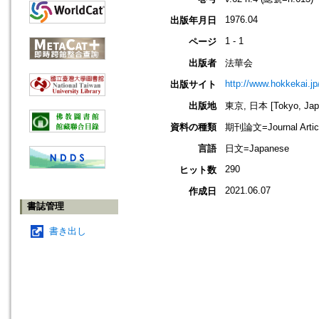
1976.04
出版年月日
1 - 1
ページ
出版者
法華会
http://www.hokkekai.jp
出版サイト
出版地
東京, 日本 [Tokyo, Jap
資料の種類
期刊論文=Journal Artic
言語
日文=Japanese
290
ヒット数
2021.06.07
作成日
書誌管理
書き出し