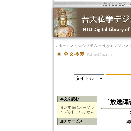
サイトマップ
．
．
ホーム
>
検索システム
>
検索エンジン
>
本文を読む
〔放送講話
まだ本館にオーソラ
イズされていません
加えサービス
掲