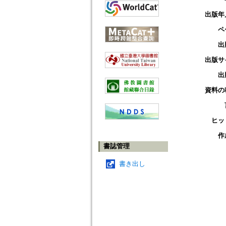
出版年
ペ
出
出版サ
出
資料の
ヒッ
作
書誌管理
書き出し