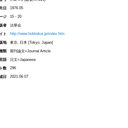
1976.05
月日
15 - 20
ージ
版者
法華会
http://www.hokkekai.jp/index.htm
イト
版地
東京, 日本 [Tokyo, Japan]
種類
期刊論文=Journal Article
言語
日文=Japanese
296
ト数
2021.06.07
成日