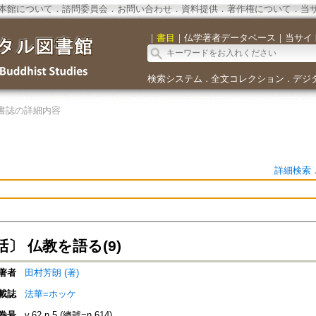
本館について
．
諮問委員会
．
お問い合わせ
．
資料提供
．
著作権について
．
当
｜
書目
｜
仏学著者データベース
｜
当サイ
検索システム
全文コレクション
デジ
．
．
書誌の詳細内容
詳細検索
〕 仏教を語る(9)
著者
田村芳朗 (著)
載誌
法華=ホッケ
巻号
v.62 n.5 (總號=n.614)