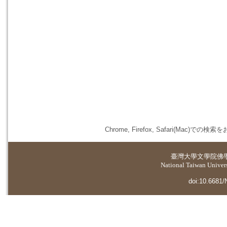
Chrome, Firefox, Safari(
臺灣大學
文學院佛
National Taiwan Universi
doi:10.6681