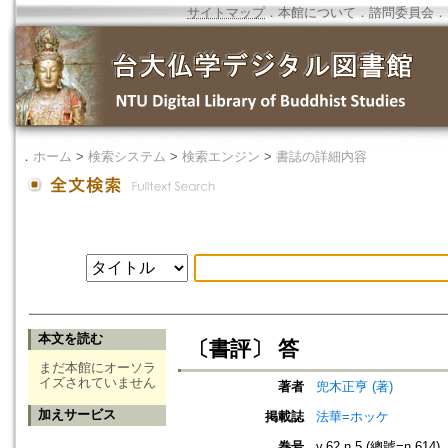
サイトマップ
．
本館について
．
諮問委員会
．
．
ホーム
>
検索システム
>
検索エンジン
>
書誌の詳細内容
本文を読む
〔書評〕 答
まだ本館にオーソラ
イズされていません
著者
兜木正亨 (著)
加えサービス
掲載誌
法華=ホッケ
巻号
v.62 n.5 (總號=n.614)