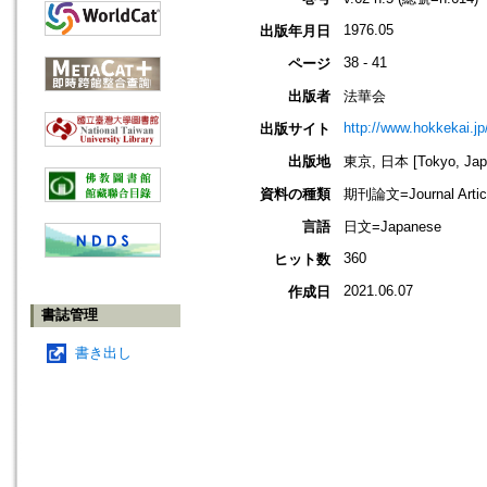
1976.05
出版年月日
38 - 41
ページ
出版者
法華会
http://www.hokkekai.jp
出版サイト
出版地
東京, 日本 [Tokyo, Jap
資料の種類
期刊論文=Journal Artic
言語
日文=Japanese
360
ヒット数
2021.06.07
作成日
書誌管理
書き出し