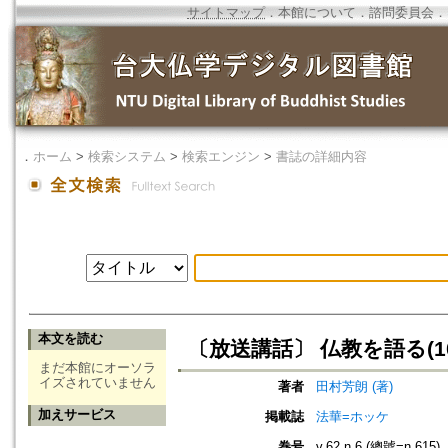
サイトマップ
．
本館について
．
諮問委員会
．
．
ホーム
>
検索システム
>
検索エンジン
>
書誌の詳細内容
本文を読む
〔放送講話〕 仏教を語る(10
まだ本館にオーソラ
イズされていません
著者
田村芳朗 (著)
加えサービス
掲載誌
法華=ホッケ
巻号
v.62 n.6 (總號=n.615)