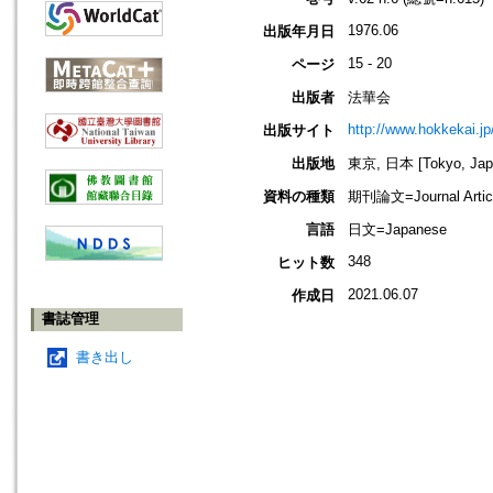
1976.06
出版年月日
15 - 20
ページ
出版者
法華会
http://www.hokkekai.jp
出版サイト
出版地
東京, 日本 [Tokyo, Jap
資料の種類
期刊論文=Journal Artic
言語
日文=Japanese
348
ヒット数
2021.06.07
作成日
書誌管理
書き出し