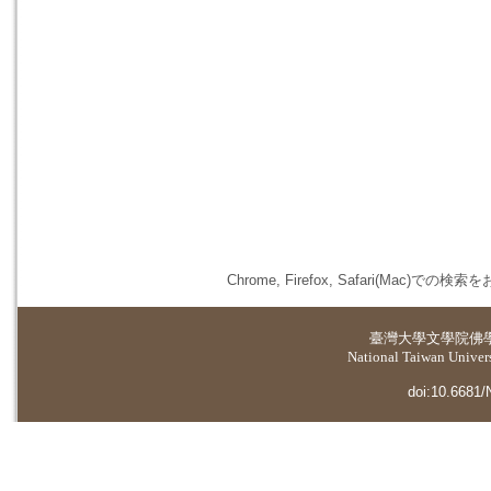
Chrome, Firefox, Safari(
臺灣大學
文學院佛
National Taiwan Universi
doi:10.6681