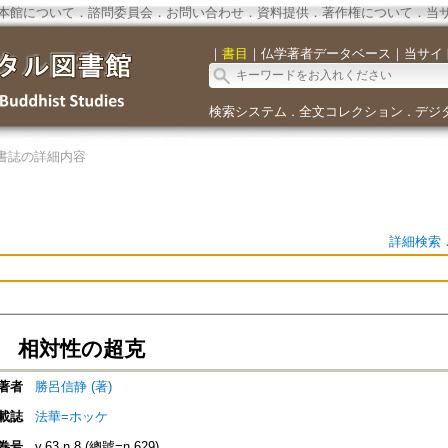
本館について
．
諮問委員会
．
お問い合わせ
．
資料提供
．
著作権について
．
当
｜
書目
｜
仏学著者データベース
｜
当サイ
検索システム
全文コレクション
デジ
．
．
書誌の詳細内容
詳細検索
〕 相対性の超克
著者
勝呂信静 (著)
載誌
法華=ホッケ
巻号
v.63 n.8 (總號=n.629)