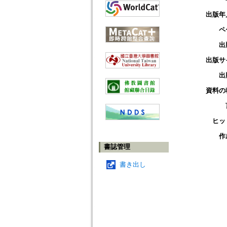
出版年
ペ
出
出版サ
出
資料の
ヒッ
作
書誌管理
書き出し