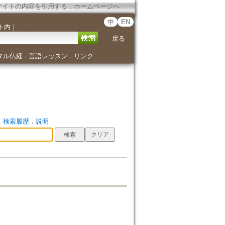
サイトの内容を引用する
．
ホームページへ
中
EN
ト内
｜
戻る
タル仏経
言語レッスン
リンク
．
．
．
検索履歴
．
説明