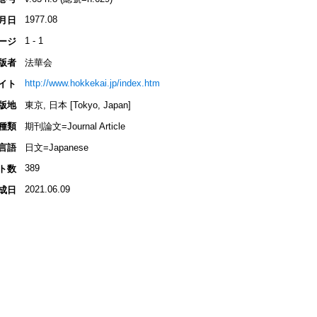
1977.08
月日
1 - 1
ージ
版者
法華会
http://www.hokkekai.jp/index.htm
イト
版地
東京, 日本 [Tokyo, Japan]
種類
期刊論文=Journal Article
言語
日文=Japanese
389
ト数
2021.06.09
成日