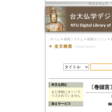
サイトマップ
．
．
ホーム
>
検索システム
>
検索エンジン
>
本文を読む
〔巻頭言
まだ本館にオーソラ
イズされていません
加えサービス
掲