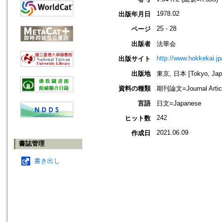
1978.02
出版年月日
25 - 28
ページ
出版者
法華会
http://www.hokkekai.jp
出版サイト
出版地
東京, 日本 [Tokyo, Jap
資料の種類
期刊論文=Journal Artic
言語
日文=Japanese
242
ヒット数
2021.06.09
作成日
書誌管理
書き出し