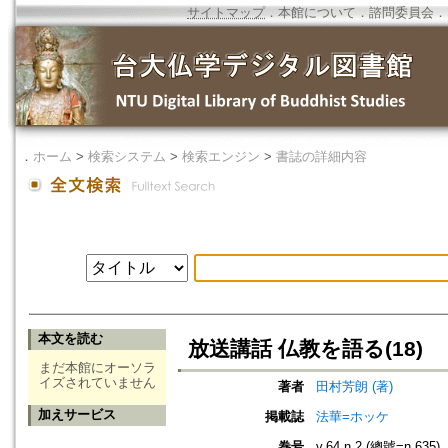
サイトマップ
．
本館について
．
諮問委員会
．
．
ホーム
>
検索システム
>
検索エンジン
>
書誌の詳細内容
本文を読む
放送講話 仏教を語る(18)
まだ本館にオーソラ
イズされていません
著者
田村芳朗 (著)
加えサービス
掲載誌
法華=ホッケ
巻号
v.64 n.2 (總號=n.635)