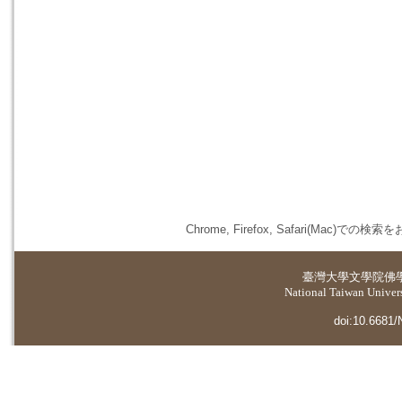
Chrome, Firefox, Safari(
臺灣大學
文學院佛
National Taiwan Universi
doi:10.6681