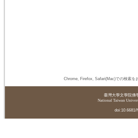
Chrome, Firefox, Safari(
臺灣大學
文學院佛
National Taiwan Universi
doi:10.6681