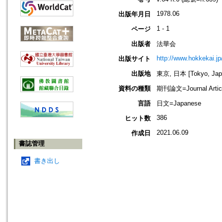
1978.06
出版年月日
1 - 1
ページ
出版者
法華会
http://www.hokkekai.jp
出版サイト
出版地
東京, 日本 [Tokyo, Jap
資料の種類
期刊論文=Journal Artic
言語
日文=Japanese
386
ヒット数
2021.06.09
作成日
書誌管理
書き出し