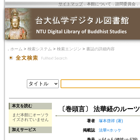
サイトマップ
．
本館について
．
諮問委員会
．
．
ホーム
>
検索システム
>
検索エンジン
>
書誌の詳細内容
本文を読む
〔巻頭言〕 法華経のルー
まだ本館にオーソラ
イズされていません
著者
塚本啓祥 (著)
加えサービス
掲載誌
法華=ホッケ
巻号
v.64 n.6 (總號=n.639)