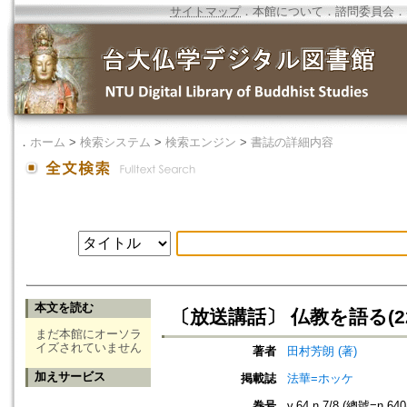
サイトマップ
．
本館について
．
諮問委員会
．
．
ホーム
>
検索システム
>
検索エンジン
>
書誌の詳細内容
本文を読む
〔放送講話〕 仏教を語る(22
まだ本館にオーソラ
イズされていません
著者
田村芳朗 (著)
加えサービス
掲載誌
法華=ホッケ
巻号
v.64 n.7/8 (總號=n.640