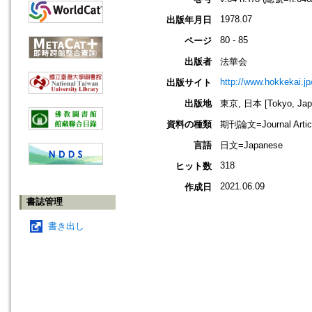
1978.07
出版年月日
80 - 85
ページ
出版者
法華会
http://www.hokkekai.jp
出版サイト
出版地
東京, 日本 [Tokyo, Jap
資料の種類
期刊論文=Journal Artic
言語
日文=Japanese
318
ヒット数
2021.06.09
作成日
書誌管理
書き出し