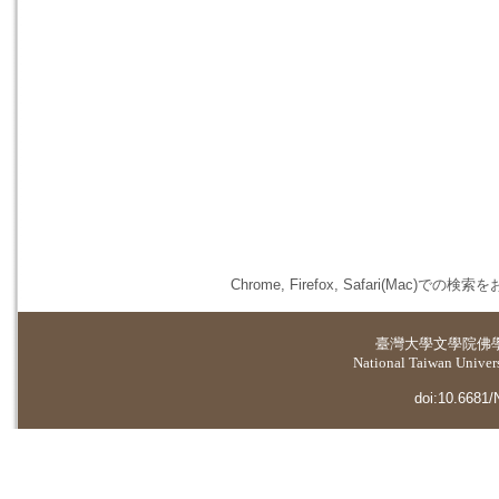
Chrome, Firefox, Safari(
臺灣大學
文學院佛
National Taiwan Universi
doi:10.6681