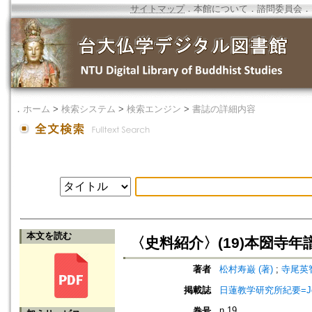
サイトマップ
．
本館について
．
諮問委員会
．
．
ホーム
>
検索システム
>
検索エンジン
>
書誌の詳細内容
本文を読む
〈史料紹介〉(19)本圀寺年譜
著者
松村寿巌 (著)
;
寺尾英智
掲載誌
日蓮教学研究所紀要=Jour
n.19
巻号