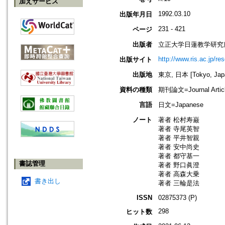
加えサービス
1992.03.10
出版年月日
231 - 421
ページ
出版者
立正大学日蓮教学研究
http://www.ris.ac.jp/re
出版サイト
出版地
東京, 日本 [Tokyo, Jap
資料の種類
期刊論文=Journal Artic
言語
日文=Japanese
ノート
著者 松村寿巌
著者 寺尾英智
著者 平井智親
著者 安中尚史
著者 都守基一
書誌管理
著者 野口眞澄
著者 高森大乗
書き出し
著者 三輪是法
ISSN
02875373 (P)
298
ヒット数