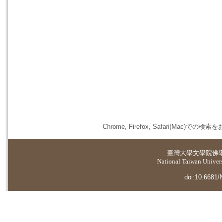
Chrome, Firefox, Safari(
臺灣大學
文學院佛
National Taiwan Universi
doi:10.6681