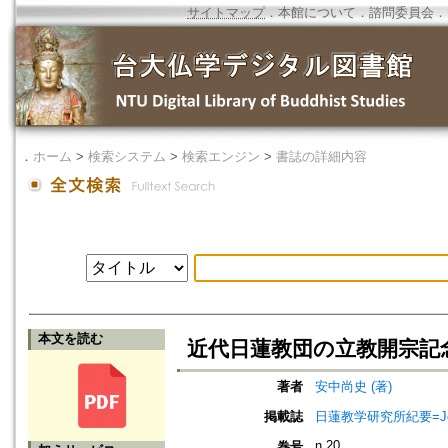
サイトマップ
．
本館について
．
諮問委員会
．
．
ホーム
>
検索システム
>
検索エンジン
>
書誌の詳細内容
本文を読む
近代日蓮教団の立教開宗記
著者
安中尚史 (著)
掲載誌
日蓮教学研究所紀要=Jour
n.20
巻号