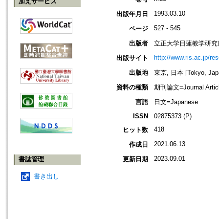
加えサービス
1993.03.10
出版年月日
527 - 545
ページ
出版者
立正大学日蓮教学研究
http://www.ris.ac.jp/re
出版サイト
出版地
東京, 日本 [Tokyo, Jap
資料の種類
期刊論文=Journal Artic
言語
日文=Japanese
ISSN
02875373 (P)
418
ヒット数
2021.06.13
作成日
2023.09.01
書誌管理
更新日期
書き出し