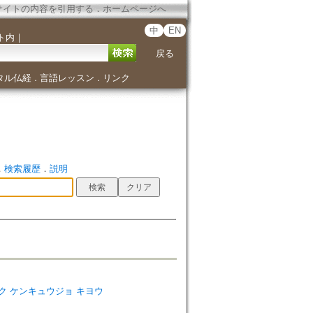
サイトの内容を引用する
．
ホームページへ
中
EN
ト内
｜
戻る
タル仏経
言語レッスン
リンク
．
．
．
検索履歴
．
説明
キョウガク ケンキュウジョ キヨウ