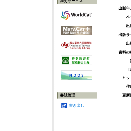
加えサービス
出版年
ペ
出
出版サ
出
資料の
I
ヒッ
作
書誌管理
更新
書き出し