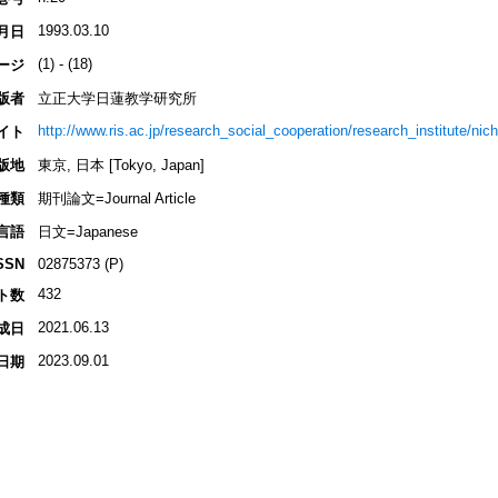
1993.03.10
月日
(1) - (18)
ージ
版者
立正大学日蓮教学研究所
http://www.ris.ac.jp/research_social_cooperation/research_institute/nich
イト
版地
東京, 日本 [Tokyo, Japan]
種類
期刊論文=Journal Article
言語
日文=Japanese
SSN
02875373 (P)
432
ト数
2021.06.13
成日
2023.09.01
日期