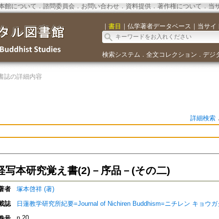
本館について
．
諮問委員会
．
お問い合わせ
．
資料提供
．
著作権について
．
当
｜
書目
｜
仏学著者データベース
｜
当サイ
検索システム
全文コレクション
デジ
．
．
書誌の詳細内容
詳細検索
写本研究覚え書(2)－序品－(その二)
著者
塚本啓祥 (著)
載誌
日蓮教学研究所紀要=Journal of Nichiren Buddhism=ニチレン 
n.20
巻号