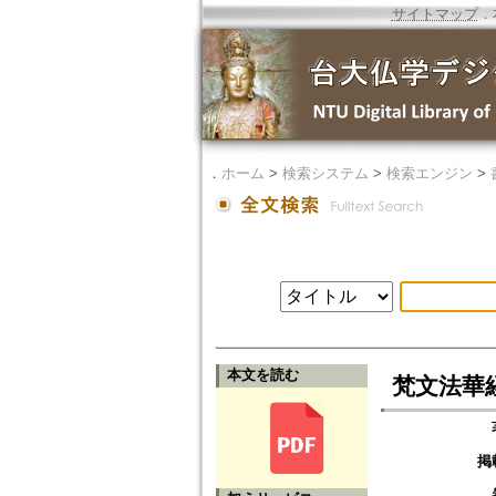
サイトマップ
．
．
ホーム
>
検索システム
>
検索エンジン
>
本文を読む
梵文法華経
掲