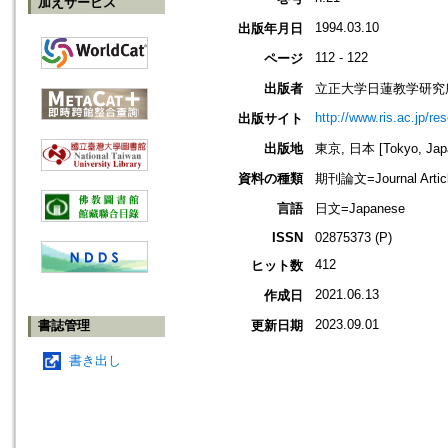
加えサービス
1994.03.10
出版年月日
112 - 122
ページ
出版者
立正大学日蓮教学研究
http://www.ris.ac.jp/re
出版サイト
出版地
東京, 日本 [Tokyo, Jap
資料の種類
期刊論文=Journal Artic
言語
日文=Japanese
ISSN
02875373 (P)
412
ヒット数
2021.06.13
作成日
2023.09.01
書誌管理
更新日期
書き出し