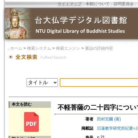
サイトマップ
．
本館について
．
諮問委員会
．
．
ホーム
>
検索システム
>
検索エンジン
>
書誌の詳細内容
本文を読む
不軽菩薩の二十四字につい
著者
田村完爾 (著)
掲載誌
日蓮教学研究所紀要=Jour
n.21
巻号