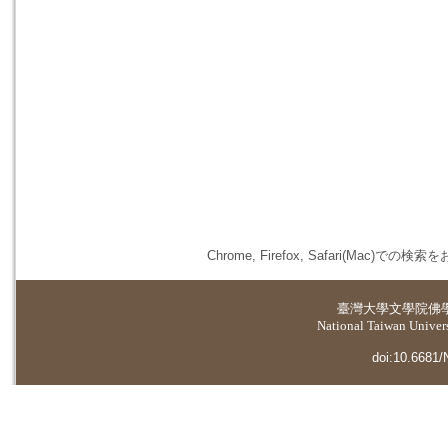
Chrome, Firefox, Safari(
臺灣大學
文學院佛
National Taiwan Universi
doi:10.6681