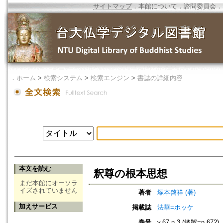
サイトマップ
．
本館について
．
諮問委員会
．
．
ホーム
>
検索システム
>
検索エンジン
>
書誌の詳細内容
本文を読む
釈尊の根本思想
まだ本館にオーソラ
イズされていません
著者
塚本啓祥 (著)
加えサービス
掲載誌
法華=ホッケ
巻号
v.67 n.3 (總號=n.672)