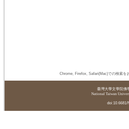
Chrome, Firefox, Safari(
臺灣大學
文學院佛
National Taiwan Universi
doi:10.6681