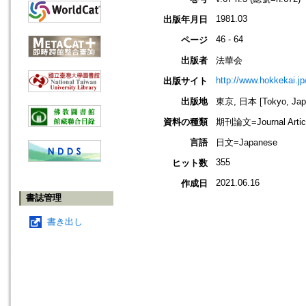
1981.03
出版年月日
46 - 64
ページ
出版者
法華会
http://www.hokkekai.jp
出版サイト
出版地
東京, 日本 [Tokyo, Jap
資料の種類
期刊論文=Journal Artic
言語
日文=Japanese
355
ヒット数
2021.06.16
作成日
書誌管理
書き出し