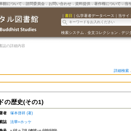
本館について
．
諮問委員会
．
お問い合わせ
．
資料提供
．
著作権について
．
当
｜
書目
｜
仏学著者データベース
｜
当サイ
検索システム
全文コレクション
デジ
．
．
書誌の詳細内容
詳細検索
の歴史(その1)
著者
塚本啓祥 (著)
載誌
法華=ホッケ
巻号
v.68 n.7/8 (總號=n.688/689)