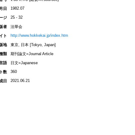
1982.07
月日
25 - 32
ージ
版者
法華会
http://www.hokkekai.jp/index.htm
イト
版地
東京, 日本 [Tokyo, Japan]
種類
期刊論文=Journal Article
言語
日文=Japanese
360
ト数
2021.06.21
成日