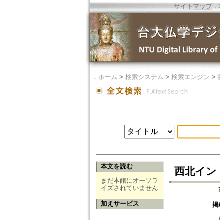
サイトマップ
．
．
ホーム
>
検索システム
>
検索エンジン
>
本文を読む
西北インド
まだ本館にオーソラ
イズされていません
加えサービス
掲