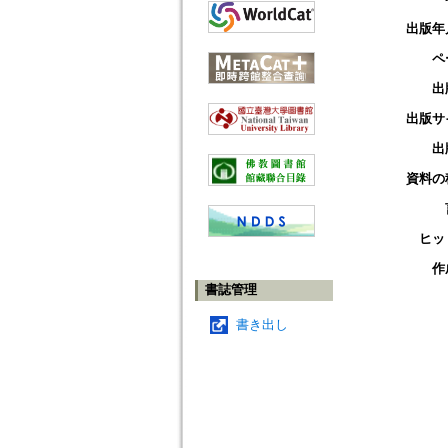
出版年
ペ
出
出版サ
出
資料の
ヒッ
作
書誌管理
書き出し