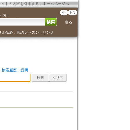
サイトの内容を引用する
．
ホームページへ
中
EN
ト内
｜
戻る
タル仏経
言語レッスン
リンク
．
．
．
検索履歴
．
説明