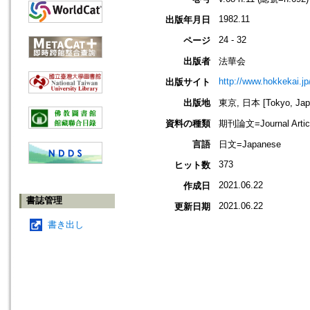
1982.11
出版年月日
24 - 32
ページ
出版者
法華会
http://www.hokkekai.jp
出版サイト
出版地
東京, 日本 [Tokyo, Jap
資料の種類
期刊論文=Journal Artic
言語
日文=Japanese
373
ヒット数
2021.06.22
作成日
書誌管理
2021.06.22
更新日期
書き出し