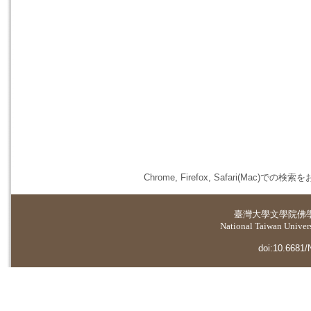
Chrome, Firefox, Safari(
臺灣大學
文學院佛
National Taiwan Universi
doi:10.6681