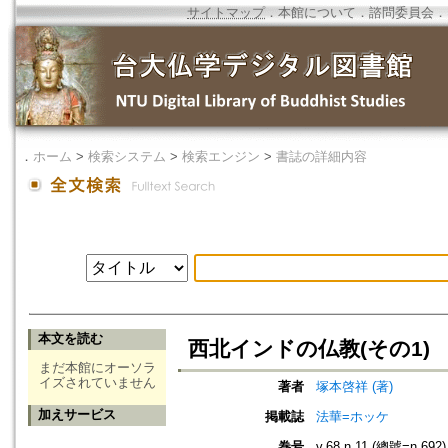
サイトマップ
．
本館について
．
諮問委員会
．
．
ホーム
>
検索システム
>
検索エンジン
>
書誌の詳細内容
本文を読む
西北インドの仏教(その1)
まだ本館にオーソラ
イズされていません
著者
塚本啓祥 (著)
加えサービス
掲載誌
法華=ホッケ
巻号
v.68 n.11 (總號=n.692)