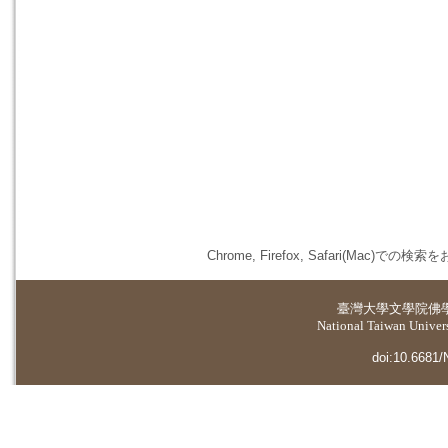
Chrome, Firefox, Safari(
臺灣大學
文學院佛
National Taiwan Universi
doi:10.6681