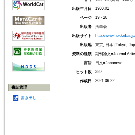
1983.01
出版年月日
19 - 28
ページ
出版者
法華会
http://www.hokkekai.jp
出版サイト
出版地
東京, 日本 [Tokyo, Jap
資料の種類
期刊論文=Journal Artic
言語
日文=Japanese
389
ヒット数
2021.06.22
作成日
書誌管理
書き出し