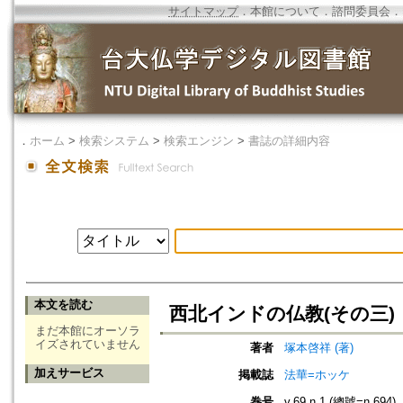
サイトマップ
．
本館について
．
諮問委員会
．
．
ホーム
>
検索システム
>
検索エンジン
>
書誌の詳細内容
本文を読む
西北インドの仏教(その三)
まだ本館にオーソラ
イズされていません
著者
塚本啓祥 (著)
加えサービス
掲載誌
法華=ホッケ
巻号
v.69 n.1 (總號=n.694)