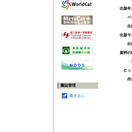
出版年
ペ
出
出版サ
出
資料の
ヒッ
作
書誌管理
書き出し