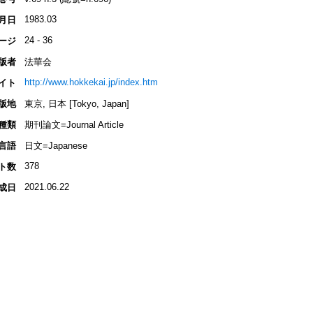
1983.03
月日
24 - 36
ージ
版者
法華会
http://www.hokkekai.jp/index.htm
イト
版地
東京, 日本 [Tokyo, Japan]
種類
期刊論文=Journal Article
言語
日文=Japanese
378
ト数
2021.06.22
成日