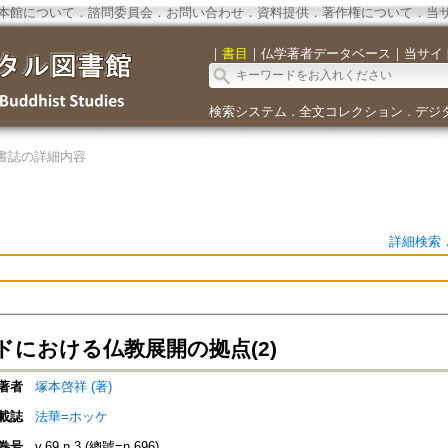
本館について
．
諮問委員会
．
お問い合わせ
．
資料提供
．
著作権について
．
当
｜
書目
｜
仏学著者データベース
｜
当サイ
検索システム
全文コレクション
デジ
．
．
書誌の詳細内容
詳細検索
ドにおける仏教展開の拠点(2)
著者
塚本啓祥 (著)
載誌
法華=ホッケ
巻号
v.69 n.3 (總號=n.696)