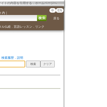
サイトの内容を引用する
．
ホームページへ
中
EN
ト内
｜
戻る
タル仏経
言語レッスン
リンク
．
．
．
検索履歴
．
説明