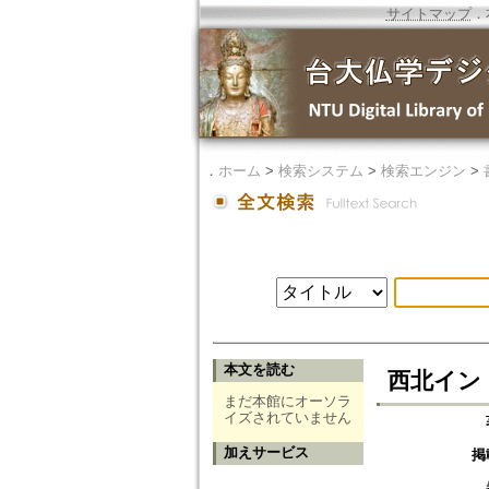
サイトマップ
．
．
ホーム
>
検索システム
>
検索エンジン
>
本文を読む
西北イン
まだ本館にオーソラ
イズされていません
加えサービス
掲