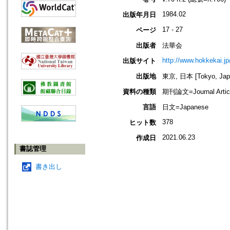
1984.02
出版年月日
17 - 27
ページ
出版者
法華会
http://www.hokkekai.jp
出版サイト
出版地
東京, 日本 [Tokyo, Jap
資料の種類
期刊論文=Journal Artic
言語
日文=Japanese
378
ヒット数
2021.06.23
作成日
書誌管理
書き出し