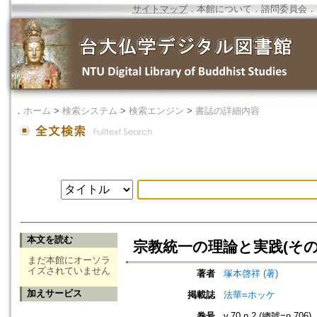
サイトマップ
．
本館について
．
諮問委員会
．
．
ホーム
>
検索システム
>
検索エンジン
>
書誌の詳細内容
本文を読む
宗教統一の理論と実践(その
まだ本館にオーソラ
イズされていません
著者
塚本啓祥 (著)
加えサービス
掲載誌
法華=ホッケ
巻号
v.70 n.2 (總號=n.706)