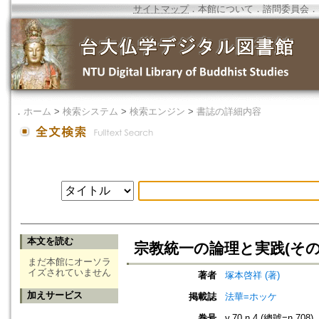
サイトマップ
．
本館について
．
諮問委員会
．
．
ホーム
>
検索システム
>
検索エンジン
>
書誌の詳細内容
本文を読む
宗教統一の論理と実践(その
まだ本館にオーソラ
イズされていません
著者
塚本啓祥 (著)
加えサービス
掲載誌
法華=ホッケ
巻号
v.70 n.4 (總號=n.708)