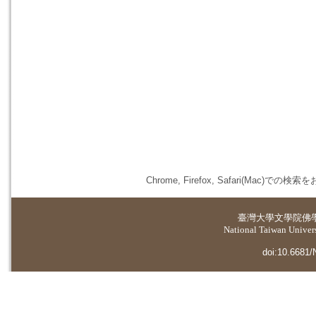
Chrome, Firefox, Safari(
臺灣大學
文學院佛
National Taiwan Universi
doi:10.6681