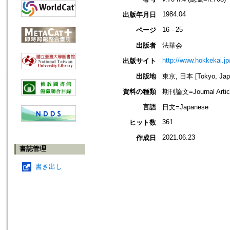
1984.04
出版年月日
16 - 25
ページ
出版者
法華会
http://www.hokkekai.jp
出版サイト
出版地
東京, 日本 [Tokyo, Jap
資料の種類
期刊論文=Journal Artic
言語
日文=Japanese
361
ヒット数
2021.06.23
作成日
書誌管理
書き出し