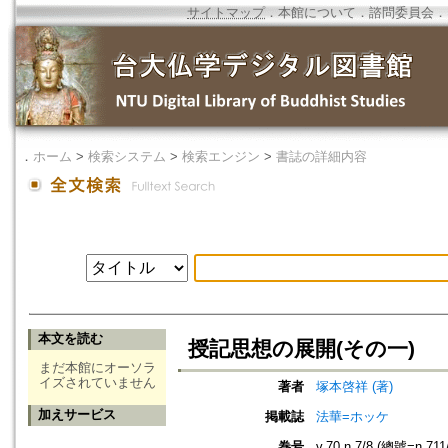
サイトマップ
．
本館について
．
諮問委員会
．
．
ホーム
>
検索システム
>
検索エンジン
>
書誌の詳細内容
本文を読む
授記思想の展開(その一)
まだ本館にオーソラ
イズされていません
著者
塚本啓祥 (著)
加えサービス
掲載誌
法華=ホッケ
巻号
v.70 n.7/8 (總號=n.711