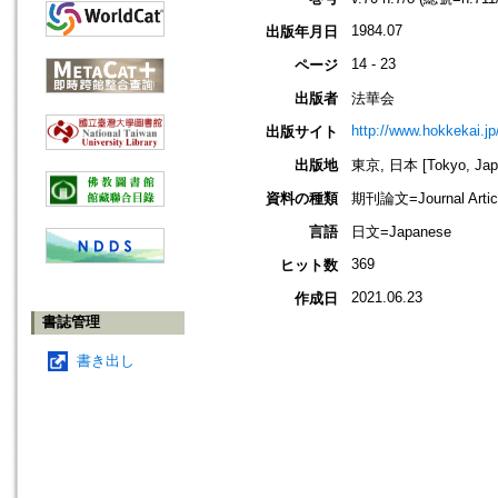
1984.07
出版年月日
14 - 23
ページ
出版者
法華会
http://www.hokkekai.jp
出版サイト
出版地
東京, 日本 [Tokyo, Jap
資料の種類
期刊論文=Journal Artic
言語
日文=Japanese
369
ヒット数
2021.06.23
作成日
書誌管理
書き出し