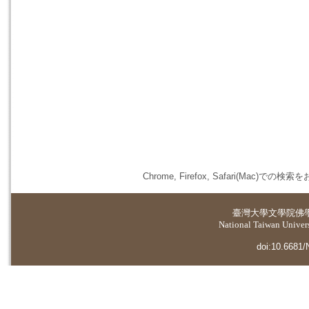
Chrome, Firefox, Safari(
臺灣大學
文學院佛
National Taiwan Universi
doi:10.6681