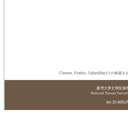
Chrome, Firefox, Safari(
臺灣大學
文學院佛
National Taiwan Universi
doi:10.6681