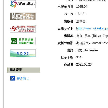
1985.04
出版年月日
13 - 21
ページ
出版者
法華会
http://www.hokkekai.jp
出版サイト
出版地
東京, 日本 [Tokyo, Jap
資料の種類
期刊論文=Journal Artic
言語
日文=Japanese
344
ヒット数
2021.06.23
作成日
書誌管理
書き出し