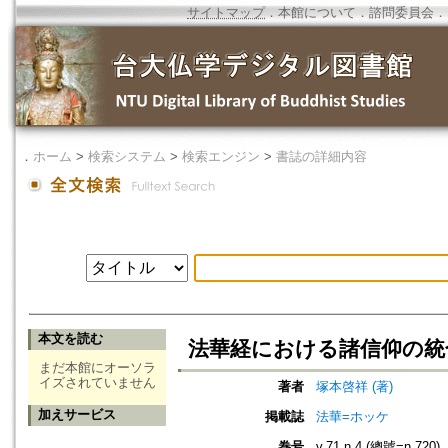
サイトマップ
．
本館について
．
諮問委員会
．
．
ホーム
>
検索システム
>
検索エンジン
>
書誌の詳細内容
本文を読む
法華経における諸信仰の統合
まだ本館にオーソラ
イズされていません
著者
塚本啓祥 (著)
加えサービス
掲載誌
法華=ホッケ
巻号
v.71 n.4 (總號=n.720)