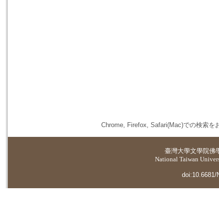
Chrome, Firefox, Safari(
臺灣大學
文學院佛
National Taiwan Universi
doi:10.6681