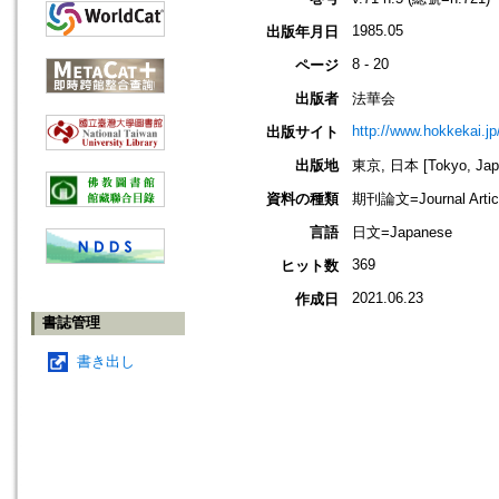
1985.05
出版年月日
8 - 20
ページ
出版者
法華会
http://www.hokkekai.jp
出版サイト
出版地
東京, 日本 [Tokyo, Jap
資料の種類
期刊論文=Journal Artic
言語
日文=Japanese
369
ヒット数
2021.06.23
作成日
書誌管理
書き出し