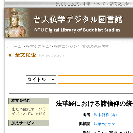
サイトマップ
．
本館について
．
諮問委員会
．
．
ホーム
>
検索システム
>
検索エンジン
>
書誌の詳細内容
本文を読む
法華経における諸信仰の統合
まだ本館にオーソラ
イズされていません
著者
塚本啓祥 (著)
加えサービス
掲載誌
法華=ホッケ
巻号
v.71 n.5 (總號=n.721)