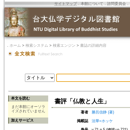
サイトマップ
．
本館について
．
諮問委員会
．
．
ホーム
>
検索システム
>
検索エンジン
>
書誌の詳細内容
本文を読む
書評「仏教と人生」
まだ本館にオーソラ
イズされていません
著者
勝呂信静 (著)
加えサービス
掲載誌
法華=ホッケ
巻号
v.71 n.5 (總號=n.721)