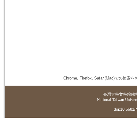
Chrome, Firefox, Safari(
臺灣大學
文學院佛
National Taiwan Universi
doi:10.6681