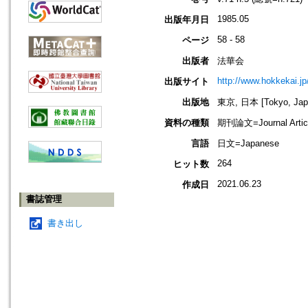
1985.05
出版年月日
58 - 58
ページ
出版者
法華会
http://www.hokkekai.jp
出版サイト
出版地
東京, 日本 [Tokyo, Jap
資料の種類
期刊論文=Journal Artic
言語
日文=Japanese
264
ヒット数
2021.06.23
作成日
書誌管理
書き出し