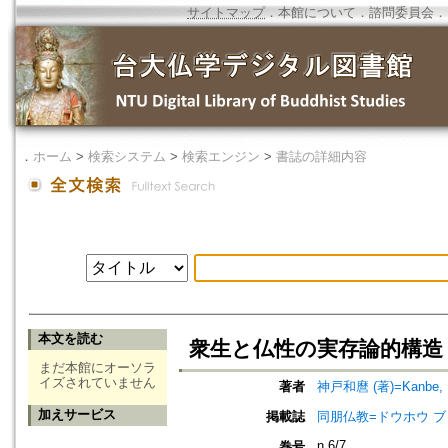
サイトマップ
．
本館について
．
諮問委員会
．
．
ホーム
>
検索システム
>
検索エンジン
>
書誌の詳細内容
本文を読む
衆生と仏性の実存論的構造
まだ本館にオーソラ
イズされていません
著者
神戸和麿 (著)=Kanbe, K
加えサービス
掲載誌
同朋仏教=ドウホウ ブッキョウ=
n.6/7
巻号