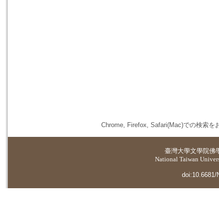
Chrome, Firefox, Safari(
臺灣大學
文學院佛
National Taiwan Universi
doi:10.6681