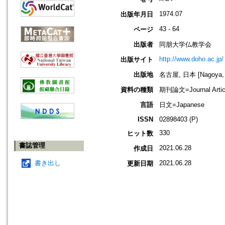
1974.07
出版年月日
43 - 64
ページ
出版者
同朋大学仏教学会
http://www.doho.ac.jp/
出版サイト
出版地
名古屋, 日本 [Nagoya, 
資料の種類
期刊論文=Journal Artic
言語
日文=Japanese
ISSN
02898403 (P)
330
ヒット数
書誌管理
2021.06.28
作成日
書き出し
2021.06.28
更新日期