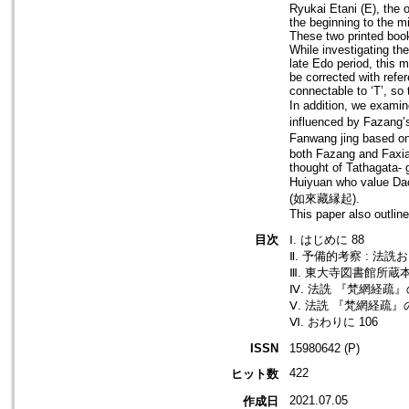
Ryukai Etani (E), the 
the beginning to the mid
These two printed books
While investigating th
late Edo period, this 
be corrected with refer
connectable to ‘T’, so 
In addition, we exami
influenced by Fazang
Fanwang jing based on
both Fazang and Faxia
thought of Tathagata- 
Huiyuan who value Dac
(如來藏縁起).
This paper also outline
目次
Ⅰ. はじめに 88
Ⅱ. 予備的考察 : 法
Ⅲ. 東大寺図書館所蔵本
Ⅳ. 法詵 『梵網経疏』
Ⅴ. 法詵 『梵網経疏』
Ⅵ. おわりに 106
ISSN
15980642 (P)
422
ヒット数
2021.07.05
作成日