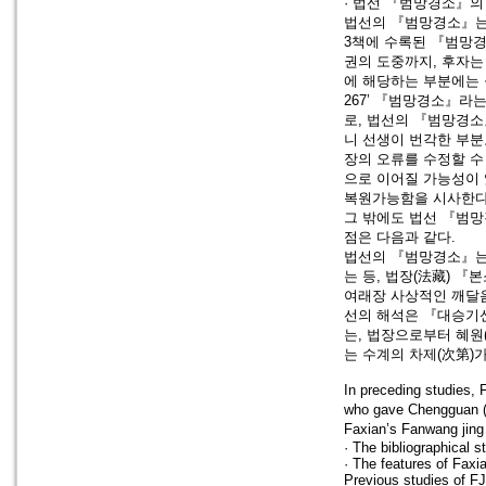
· 법선 『범망경소』의
법선의 『범망경소』는 
3책에 수록된 『범망
권의 도중까지, 후자는
에 해당하는 부분에는 
267’ 『범망경소』라
로, 법선의 『범망경소
니 선생이 번각한 부분
장의 오류를 수정할 수
으로 이어질 가능성이
복원가능함을 시사한다
그 밖에도 법선 『범망
점은 다음과 같다.
법선의 『범망경소』는 
는 등, 법장(法藏) 
여래장 사상적인 깨달음
선의 해석은 『대승기
는, 법장으로부터 혜원
는 수계의 차제(次第)
In preceding studies,
who gave Chengguan (
Faxian’s Fanwang jing
· The bibliographical s
· The features of Faxi
Previous studies of FJ