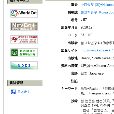
加えサービス
著者
中西俊英 (著)=Nakanishi,
掲載誌
불교학연구=Korea Journa
v.57
巻号
2018.12
出版年月日
87 - 110
ページ
出版者
불교학연구회=佛教學
http://www.kabs.re.kr/
出版サイト
出版地
Daegu, South Korea
資料の種類
期刊論文=Journal Artic
言語
日文=Japanese
注記
書誌管理
キーワード
法詵=Faxian; 『梵網経
書き出し
疏』=Fangwang jing Pu
抄録
본 논문은 법선(法詵, 
상으로 하여, 다음의 
· 법선 『범망경소』 