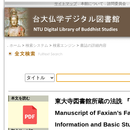
サイトマップ
．
本館について
．
諮問委員会
．
．
ホーム
>
検索システム
>
検索エンジン
>
書誌の詳細内容
本文を読む
東大寺図書館所蔵の法詵 『梵
Manuscript of Faxian’s Fa
Information and Basic St