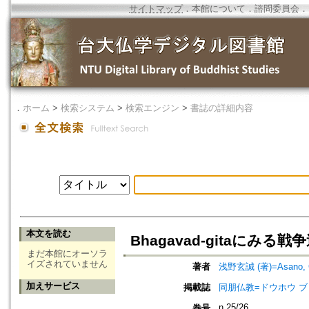
サイトマップ
．
本館について
．
諮問委員会
．
．
ホーム
>
検索システム
>
検索エンジン
>
書誌の詳細内容
本文を読む
Bhagavad-gitaにみる
まだ本館にオーソラ
イズされていません
著者
浅野玄誠 (著)=Asano, Ge
加えサービス
掲載誌
同朋仏教=ドウホウ ブッキョウ=
n.25/26
巻号