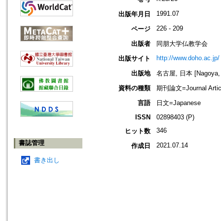
1991.07
出版年月日
226 - 209
ページ
出版者
同朋大学仏教学会
http://www.doho.ac.jp/
出版サイト
出版地
名古屋, 日本 [Nagoya, 
資料の種類
期刊論文=Journal Artic
言語
日文=Japanese
ISSN
02898403 (P)
346
ヒット数
書誌管理
2021.07.14
作成日
書き出し