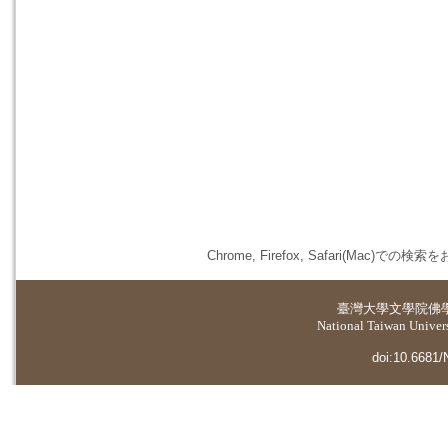
Chrome, Firefox, Safari(
臺灣大學
文學院佛
National Taiwan Universi
doi:10.6681