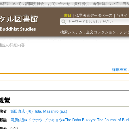
本館について
．
諮問委員会
．
お問い合わせ
．
資料提供
．
著作権について
．
当
｜
書目
｜
仏学著者データベース
｜
当サイ
検索システム
全文コレクション
デジ
．
．
書誌の詳細内容
詳細検索
親鸞
著者
飯田真宏 (著)=Iida, Masahiro (au.)
載誌
同朋仏教=ドウホウ ブッキョウ=The Doho Bukkyo: The Journal of Bud
n.48
巻号