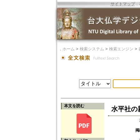
サイトマップ
．
．
ホーム
>
検索システム
>
検索エンジン
>
本文を読む
水平社の
掲