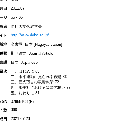
2012.07
月日
65 - 85
ージ
版者
同朋大学仏教学会
http://www.doho.ac.jp/
イト
版地
名古屋, 日本 [Nagoya, Japan]
種類
期刊論文=Journal Article
言語
日文=Japanese
目次
一、はじめに 65
二、水平運動に見られる親鸞 66
三、西光万吉の親鸞教学 72
四、水平社における親鸞の救い 77
五、おわりに 81
ISSN
02898403 (P)
360
ト数
2021.07.23
成日