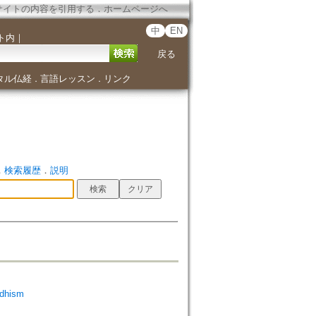
サイトの内容を引用する
．
ホームページへ
中
EN
ト内
｜
戻る
タル仏経
言語レッスン
リンク
．
．
．
検索履歴
．
説明
dhism