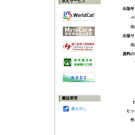
加えサービス
出版年
ペ
出
出版サ
出
資料の
書誌管理
書き出し
ヒッ
作