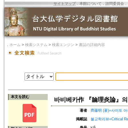
サイトマップ
．
本館について
．
諮問委員会
．
．
ホーム
>
検索システム
>
検索エンジン
>
書誌の詳細内容
本文を読む
바비베카作 『論理炎論』의
著者
齊藤明 (著)=사이토 아키
掲載誌
불교학리뷰=Critical Re
v.6
巻号