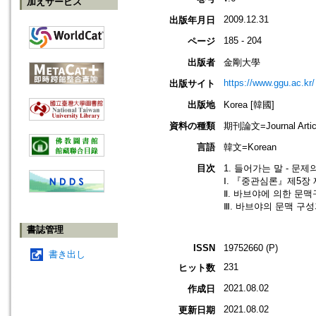
加えサービス
2009.12.31
出版年月日
185 - 204
ページ
出版者
金剛大學
https://www.ggu.ac.kr/
出版サイト
出版地
Korea [韓國]
資料の種類
期刊論文=Journal Artic
言語
韓文=Korean
目次
1. 들어가는 말 - 문제의
Ⅰ. 『중관심론』제5장 
Ⅱ. 바브야에 의한 문맥구
Ⅲ. 바브야의 문맥 구성
書誌管理
ISSN
19752660 (P)
書き出し
231
ヒット数
2021.08.02
作成日
2021.08.02
更新日期