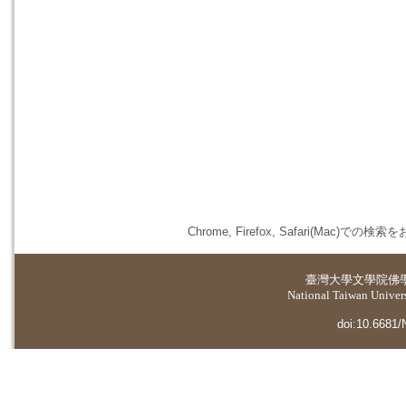
Chrome, Firefox, Safari(
臺灣大學
文學院佛
National Taiwan Universi
doi:10.6681