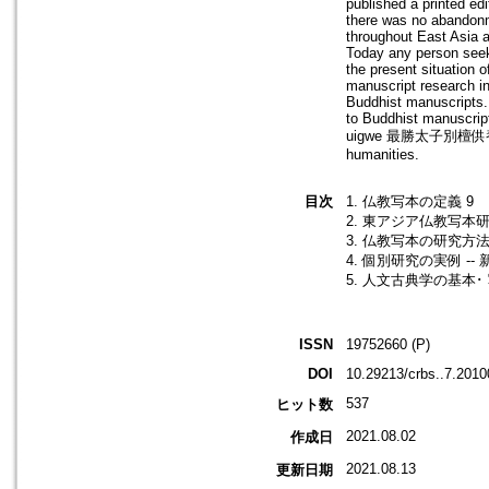
published a printed edi
there was no abandonm
throughout East Asia a
Today any person seek
the present situation o
manuscript research in 
Buddhist manuscripts. 
to Buddhist manuscrip
uigwe 最勝太子別檀供養儀軌 by
humanities.
目次
1. 仏教写本の定義 9
2. 東アジア仏教写本研
3. 仏教写本の研究方法
4. 個別研究の実例 -
5. 人文古典学の基本
ISSN
19752660 (P)
DOI
10.29213/crbs..7.2010
537
ヒット数
2021.08.02
作成日
2021.08.13
更新日期