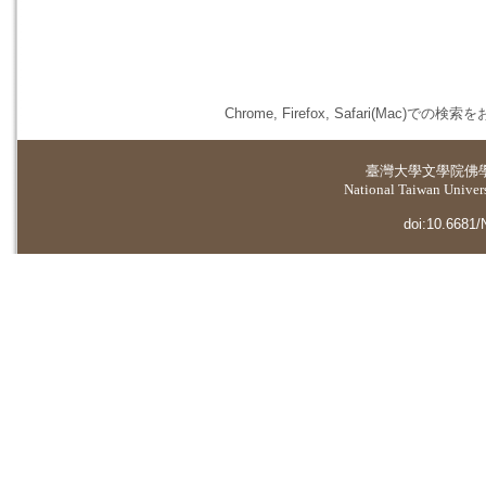
Chrome, Firefox, Safari(
臺灣大學
文學院佛
National Taiwan Universi
doi:10.6681