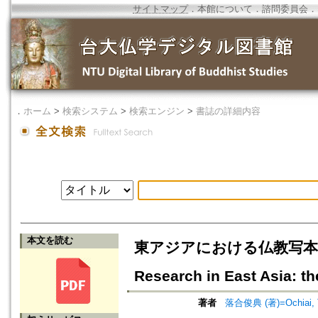
サイトマップ
．
本館について
．
諮問委員会
．
．
ホーム
>
検索システム
>
検索エンジン
>
書誌の詳細内容
本文を読む
東アジアにおける仏教写本研究の
Research in East Asia: t
著者
落合俊典 (著)=Ochiai, To