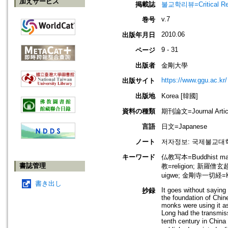
加えサービス
掲載誌
불교학리뷰=Critical Re
v.7
巻号
2010.06
出版年月日
9 - 31
ページ
出版者
金剛大學
https://www.ggu.ac.kr/
出版サイト
出版地
Korea [韓國]
資料の種類
期刊論文=Journal Artic
言語
日文=Japanese
ノート
저자정보: 국제불교대
キーワード
仏教写本=Buddhist manu
書誌管理
教=religion; 新羅僧玄超
uigwe; 金剛寺一切経=Ko
書き出し
It goes without saying
抄録
the foundation of Chin
monks were using it 
Long had the transmiss
tenth century in Chi