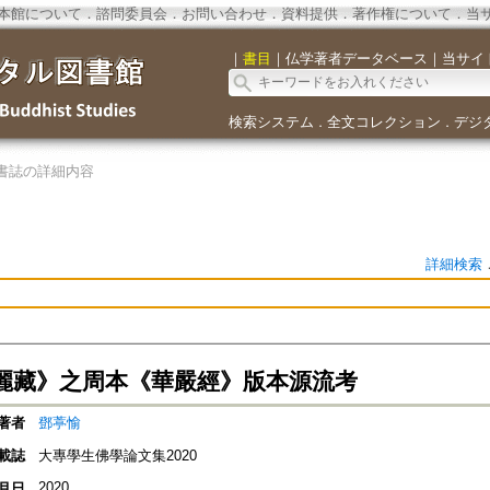
本館について
．
諮問委員会
．
お問い合わせ
．
資料提供
．
著作権について
．
当
｜
書目
｜
仏学著者データベース
｜
当サイ
検索システム
全文コレクション
デジ
．
．
書誌の詳細内容
詳細検索
麗藏》之周本《華嚴經》版本源流考
著者
鄧葶愉
載誌
大專學生佛學論文集2020
2020
月日