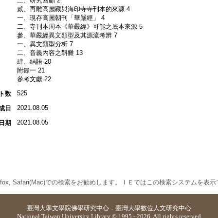
二、研究回顧 2
貳、再雕高麗藏與海印寺寺刊本的來源 4
一、現存高麗朝刊「華嚴經」 4
二、寺刊本周本《華嚴經》可能之底本來源 5
參、華嚴經異文類型及其源流考辨 7
一、異文類型分析 7
二、音義內容之斠雠 13
肆、結語 20
附錄一 21
參考文獻 22
525
ト数
2021.08.05
成日
2021.08.05
日期
 Firefox, Safari(Mac)での検索をお勧めします。ＩＥではこの検索システムを
臺灣大學
文學院佛學研究中心
．
臺灣大學數位人文研究中心
National Taiwan University Library © 1995 - 2026. All rights reserved