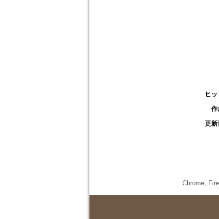
ヒッ
作
更新
Chrome,