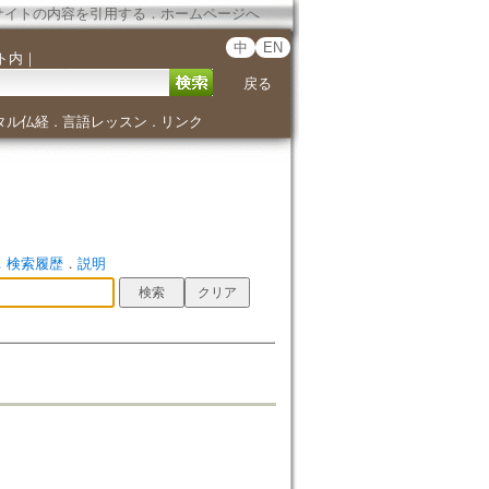
サイトの内容を引用する
．
ホームページへ
中
EN
ト内
｜
戻る
タル仏経
言語レッスン
リンク
．
．
．
検索履歴
．
説明