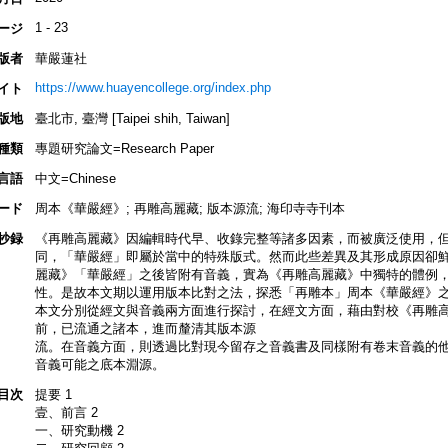
1 - 23
ージ
版者
華嚴蓮社
https://www.huayencollege.org/index.php
イト
版地
臺北市, 臺灣 [Taipei shih, Taiwan]
種類
專題研究論文=Research Paper
言語
中文=Chinese
ード
周本《華嚴經》; 再雕高麗藏; 版本源流; 海印寺寺刊本
抄録
《再雕高麗藏》因編輯時代早、收錄完整等諸多因素，而被廣泛使用，
同，「華嚴經」即屬於當中的特殊版式。然而此些差異及其形成原因卻
麗藏》「華嚴經」之後皆附有音義，實為《再雕高麗藏》中獨特的體例
性。是故本文期以運用版本比對之法，探悉「再雕本」周本《華嚴經》
本文分別從經文與音義兩方面進行探討，在經文方面，藉由對校《再雕
前，已流通之諸本，進而釐清其版本源
流。在音義方面，則透過比對現今留存之音義書及同樣附有卷末音義的
音義可能之底本淵源。
目次
提要 1
壹、前言 2
一、研究動機 2