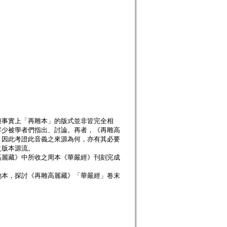
但事實上「再雕本」的版式並非皆完全相
鮮少被學者們指出、討論。再者，《再雕高
，因此考證此音義之來源為何，亦有其必要
之版本源流。
高麗藏》中所收之周本《華嚴經》刊刻完成
他本，探討《再雕高麗藏》「華嚴經」卷末