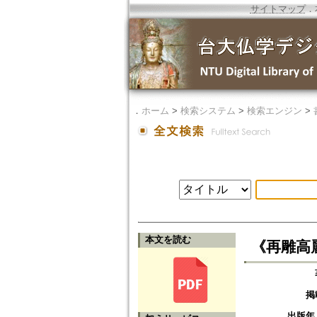
サイトマップ
．
．
ホーム
>
検索システム
>
検索エンジン
>
本文を読む
《再雕高
掲
出版年