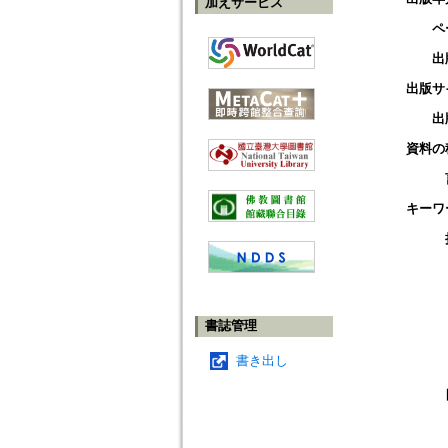
加えサービス
ペ
出
出版サ
出
資料の
キーワ
書誌管理
書き出し