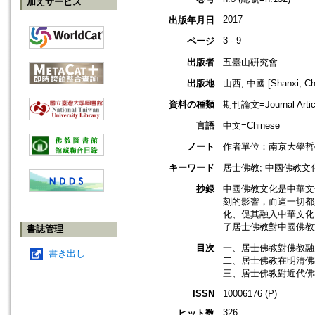
加えサービス
2017
出版年月日
3 - 9
ページ
出版者
五臺山硏究會
出版地
山西, 中國 [Shanxi, Ch
資料の種類
期刊論文=Journal Artic
言語
中文=Chinese
ノート
作者單位：南京大學哲
キーワード
居士佛教; 中國佛教文
抄録
中國佛教文化是中華文
刻的影響，而這一切都
化、促其融入中華文化
了居士佛教對中國佛教
書誌管理
目次
一、居士佛教對佛教融
書き出し
二、居士佛教在明清佛
三、居士佛教對近代佛
ISSN
10006176 (P)
326
ヒット数