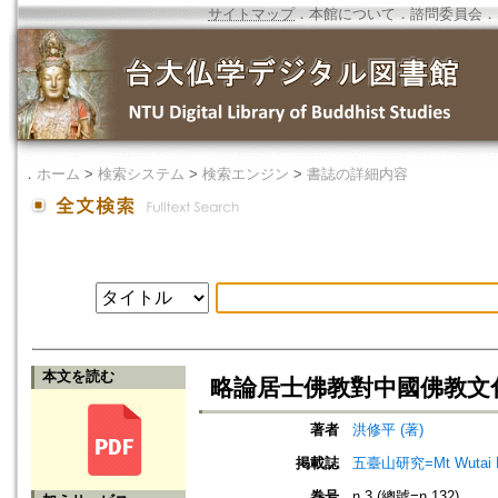
サイトマップ
．
本館について
．
諮問委員会
．
．
ホーム
>
検索システム
>
検索エンジン
>
書誌の詳細内容
本文を読む
略論居士佛教對中國佛教文
著者
洪修平 (著)
掲載誌
五臺山研究=Mt Wutai R
巻号
n.3 (總號=n.132)