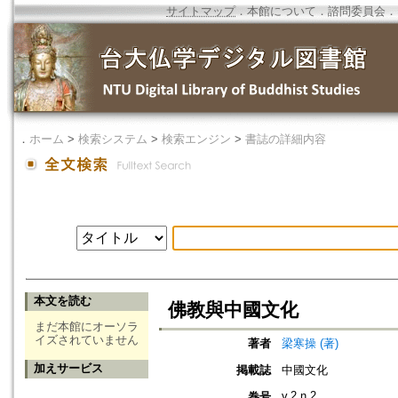
サイトマップ
．
本館について
．
諮問委員会
．
．
ホーム
>
検索システム
>
検索エンジン
>
書誌の詳細内容
本文を読む
佛教與中國文化
まだ本館にオーソラ
イズされていません
著者
梁寒操 (著)
加えサービス
掲載誌
中國文化
v.2 n.2
巻号