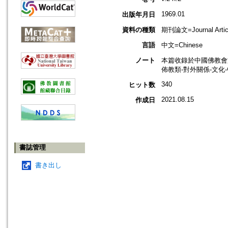
1969.01
出版年月日
資料の種類
期刊論文=Journal Artic
言語
中文=Chinese
ノート
本篇收錄於中國佛教會
佈教類-對外關係-文化
340
ヒット数
2021.08.15
作成日
書誌管理
書き出し