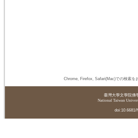
Chrome, Firefox, Safari(
臺灣大學
文學院佛
National Taiwan Universi
doi:10.6681