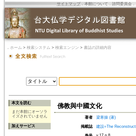
サイトマップ
．
本館について
．
諮問委員会
．
．
ホーム
>
検索システム
>
検索エンジン
>
書誌の詳細内容
本文を読む
佛教與中國文化
まだ本館にオーソラ
イズされていません
著者
梁寒操 (著)
加えサービス
掲載誌
建設=The Reconstruct
v.17 n.8
巻号