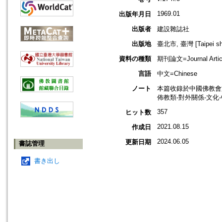
1969.01
出版年月日
出版者
建設雜誌社
出版地
臺北市, 臺灣 [Taipei shi
資料の種類
期刊論文=Journal Artic
言語
中文=Chinese
ノート
本篇收錄於中國佛教會
佈教類-對外關係-文化
357
ヒット数
2021.08.15
作成日
2024.06.05
更新日期
書誌管理
書き出し