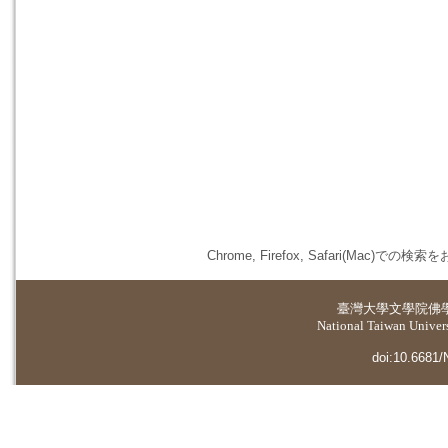
Chrome, Firefox, Safari(
臺灣大學
文學院佛
National Taiwan Universi
doi:10.6681