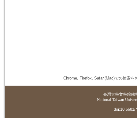
Chrome, Firefox, Safari(
臺灣大學
文學院佛
National Taiwan Universi
doi:10.6681