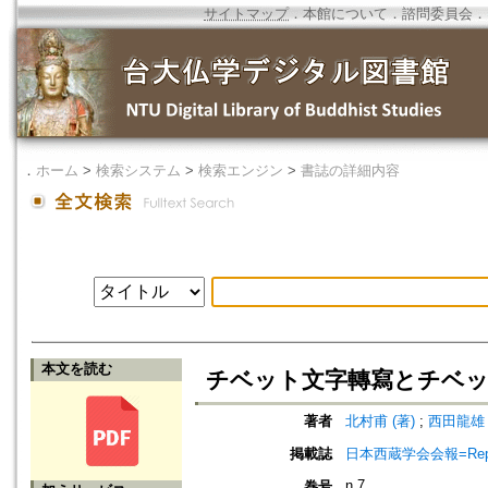
サイトマップ
．
本館について
．
諮問委員会
．
．
ホーム
>
検索システム
>
検索エンジン
>
書誌の詳細内容
本文を読む
チベット文字轉寫とチベッ
著者
北村甫 (著)
;
西田龍雄 
掲載誌
日本西蔵学会会報=Report of 
n.7
巻号