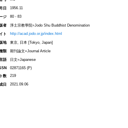
1956.11
月日
80 - 83
ージ
版者
淨土宗教學院=Jodo Shu Buddhist Denomination
http://acad.jodo.or.jp/index.html
イト
版地
東京, 日本 [Tokyo, Japan]
種類
期刊論文=Journal Article
言語
日文=Japanese
SSN
02871165 (P)
219
ト数
2021.09.06
成日