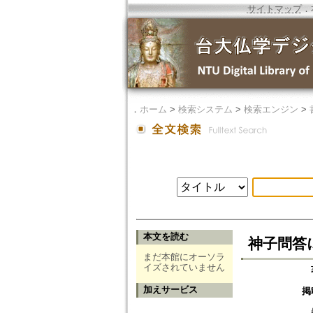
サイトマップ
．
．
ホーム
>
検索システム
>
検索エンジン
>
本文を読む
神子問答
まだ本館にオーソラ
イズされていません
加えサービス
掲