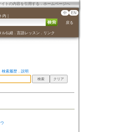
サイトの内容を引用する
．
ホームページへ
中
EN
ト内
｜
戻る
タル仏経
言語レッスン
リンク
．
．
．
検索履歴
．
説明
ソウ