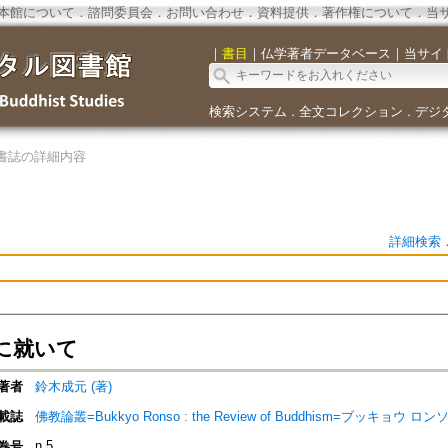
本館について
．
諮問委員会
．
お問い合わせ
．
資料提供
．
著作権について
．
当
｜
書目
｜
仏学著者データベース
｜
当サイ
検索システム
全文コレクション
デジ
．
．
書誌の詳細内容
詳細検索
に就いて
著者
鈴木成元 (著)
載誌
佛教論叢=Bukkyo Ronso : the Review of Buddhism=ブッキョウ ロン
n.5
巻号