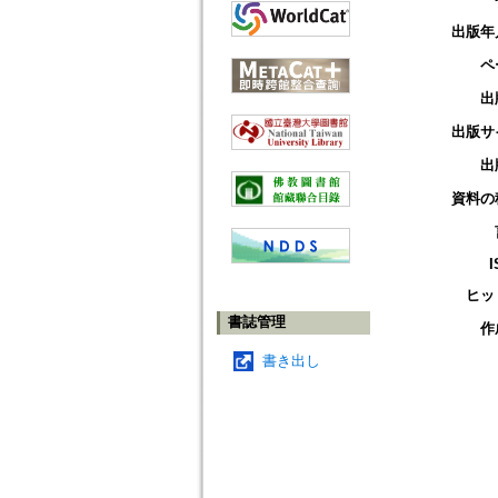
出版年
ペ
出
出版サ
出
資料の
I
ヒッ
書誌管理
作
書き出し