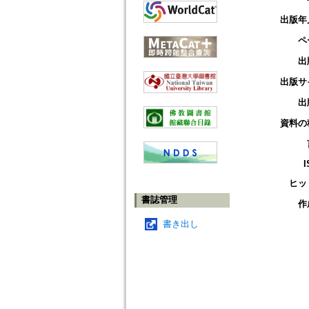
出版年
ペ
出
出版サ
出
資料の
I
ヒッ
書誌管理
作
書き出し