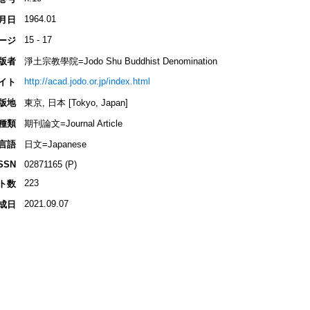
1964.01
月日
15 - 17
ージ
版者
淨土宗教學院=Jodo Shu Buddhist Denomination
http://acad.jodo.or.jp/index.html
イト
版地
東京, 日本 [Tokyo, Japan]
種類
期刊論文=Journal Article
言語
日文=Japanese
SSN
02871165 (P)
223
ト数
2021.09.07
成日