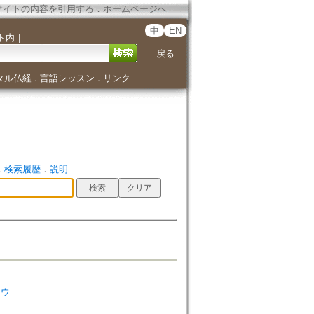
サイトの内容を引用する
．
ホームページへ
中
EN
ト内
｜
戻る
タル仏経
言語レッスン
リンク
．
．
．
検索履歴
．
説明
ソウ