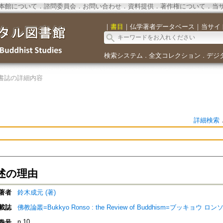
本館について
．
諮問委員会
．
お問い合わせ
．
資料提供
．
著作権について
．
当
｜
書目
｜
仏学著者データベース
｜
当サイ
検索システム
全文コレクション
デジ
．
．
書誌の詳細内容
詳細検索
述の理由
著者
鈴木成元 (著)
載誌
佛教論叢=Bukkyo Ronso : the Review of Buddhism=ブッキョウ ロン
n.10
巻号