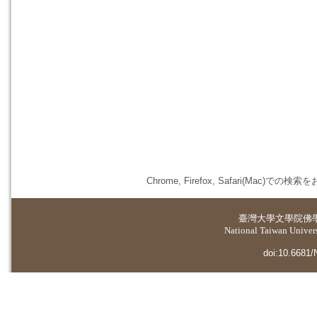
Chrome, Firefox, Safari(
臺灣大學
文學院佛
National Taiwan Universi
doi:10.6681