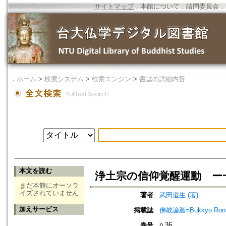
サイトマップ
．
本館について
．
諮問委員会
．
．
ホーム
>
検索システム
>
検索エンジン
>
書誌の詳細内容
本文を読む
浄土宗の信仰覚醒運動 ー
まだ本館にオーソラ
イズされていません
著者
武田道生 (著)
加えサービス
掲載誌
佛教論叢=Bukkyo Rons
n.36
巻号