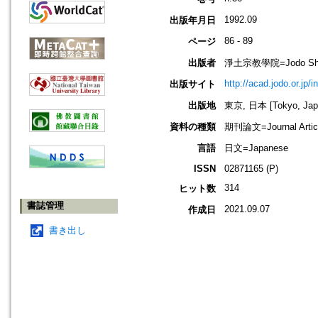
1992.09
出版年月日
86 - 89
ページ
出版者
淨土宗教學院=Jodo Shu B
http://acad.jodo.or.jp/
出版サイト
出版地
東京, 日本 [Tokyo, Jap
資料の種類
期刊論文=Journal Artic
言語
日文=Japanese
ISSN
02871165 (P)
314
ヒット数
書誌管理
2021.09.07
作成日
書き出し