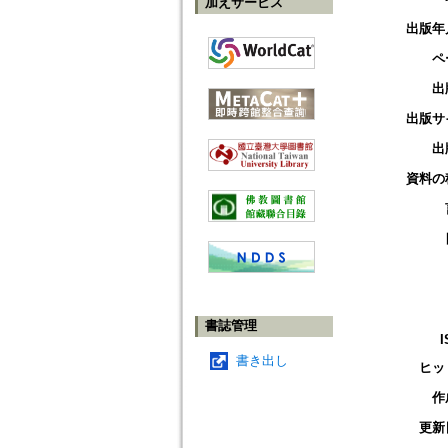
加えサービス
出版年
ペ
出
出版サ
出
資料の
書誌管理
I
書き出し
ヒッ
作
更新