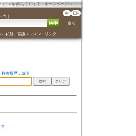
サイトの内容を引用する
．
ホームページへ
中
EN
ト内
｜
戻る
タル仏経
言語レッスン
リンク
．
．
．
検索履歴
．
説明
ソウ