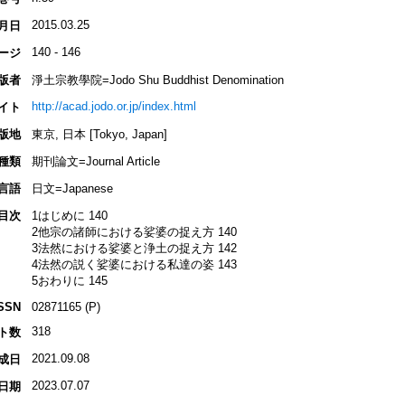
2015.03.25
月日
140 - 146
ージ
版者
淨土宗教學院=Jodo Shu Buddhist Denomination
http://acad.jodo.or.jp/index.html
イト
版地
東京, 日本 [Tokyo, Japan]
種類
期刊論文=Journal Article
言語
日文=Japanese
目次
1はじめに 140
2他宗の諸師における娑婆の捉え方 140
3法然における娑婆と浄土の捉え方 142
4法然の説く娑婆における私達の姿 143
5おわりに 145
SSN
02871165 (P)
318
ト数
2021.09.08
成日
2023.07.07
日期