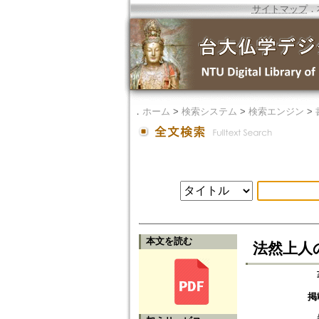
サイトマップ
．
．
ホーム
>
検索システム
>
検索エンジン
>
本文を読む
法然上人
掲