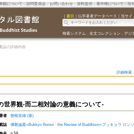
本館について
．
諮問委員会
．
お問い合わせ
．
資料提供
．
著作権について
．
当
｜
書目
｜
仏学著者データベース
｜
当サイ
検索システム
全文コレクション
デジ
．
．
書誌の詳細内容
詳細検索
の世界観-而二相対論の意義について-
著者
曽根宣雄 (著)
載誌
佛教論叢=Bukkyo Ronso : the Review of Buddhism=ブッキョウ ロン
n.59
巻号