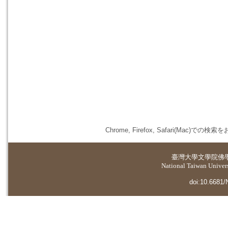
Chrome, Firefox, Safari(
臺灣大學
文學院佛
National Taiwan Universi
doi:10.6681