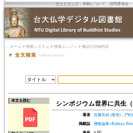
サイトマップ
．
本館について
．
諮問委員会
．
．
ホーム
>
検索システム
>
検索エンジン
>
書誌の詳細内容
本文を読む
シンポジウム世界に共生（
著者
佐藤良純 (發表)
;
戸松義
掲載誌
佛教論叢=Bukkyo Rons
n.60
巻号