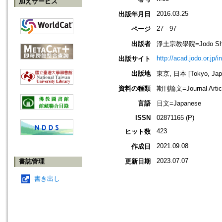
加えサービス
2016.03.25
出版年月日
27 - 97
ページ
出版者
淨土宗教學院=Jodo Shu B
http://acad.jodo.or.jp/
出版サイト
出版地
東京, 日本 [Tokyo, Jap
資料の種類
期刊論文=Journal Artic
言語
日文=Japanese
ISSN
02871165 (P)
423
ヒット数
2021.09.08
作成日
2023.07.07
書誌管理
更新日期
書き出し