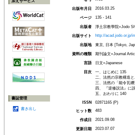
加えサービス
2016.03.25
出版年月日
135 - 141
ページ
出版者
淨土宗教學院=Jodo Shu B
http://acad.jodo.or.jp/
出版サイト
出版地
東京, 日本 [Tokyo, Jap
資料の種類
期刊論文=Journal Artic
言語
日文=Japanese
目次
一、はじめに 135
二、法然の宗教構造と二
三、法然の「能令瓦礫変
四、 『逆修説法』に説
五、おわりに 140
書誌管理
ISSN
02871165 (P)
書き出し
483
ヒット数
2021.09.08
作成日
2023.07.07
更新日期