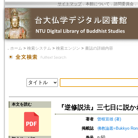
サイトマップ
．
本館について
．
諮問委員会
．
．
ホーム
>
検索システム
>
検索エンジン
>
書誌の詳細内容
本文を読む
『逆修説法』三七日に説か
著者
曽根宣雄 (著)
掲載誌
佛教論叢=Bukkyo Rons
n.60
巻号