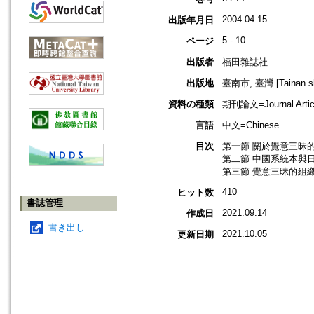
2004.04.15
出版年月日
5 - 10
ページ
出版者
福田雜誌社
出版地
臺南市, 臺灣 [Tainan shi
資料の種類
期刊論文=Journal Artic
言語
中文=Chinese
目次
第一節 關於覺意三昧的
第二節 中國系統本與日
第三節 覺意三昧的組織
410
ヒット数
書誌管理
2021.09.14
作成日
書き出し
2021.10.05
更新日期