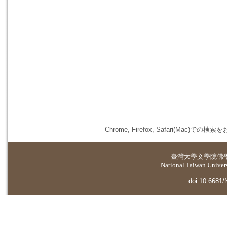
Chrome, Firefox, Safari(
臺灣大學
文學院佛
National Taiwan Universi
doi:10.6681