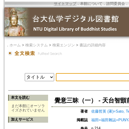
サイトマップ
．
本館について
．
諮問委員会
．
．
ホーム
>
検索システム
>
検索エンジン
>
書誌の詳細内容
本文を読む
覺意三昧（一） - 天台智
まだ本館にオーソラ
イズされていません
著者
佐藤哲英 (著)=Sato, Tets
加えサービス
掲載誌
福田=福田雜誌=PUṆYA-
n.214
巻号