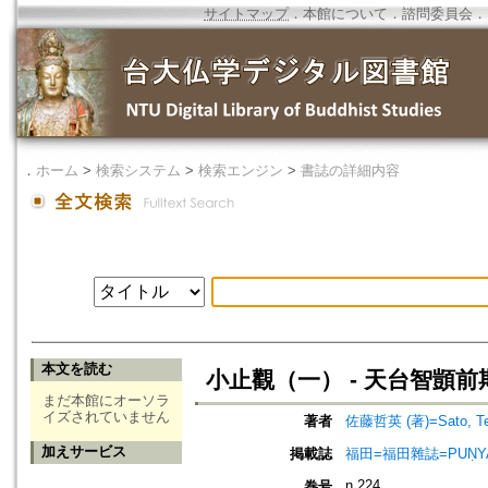
サイトマップ
．
本館について
．
諮問委員会
．
．
ホーム
>
検索システム
>
検索エンジン
>
書誌の詳細内容
本文を読む
小止觀（一） - 天台智顗
まだ本館にオーソラ
イズされていません
著者
佐藤哲英 (著)=Sato, Tets
加えサービス
掲載誌
福田=福田雜誌=PUṆYA-
n.224
巻号