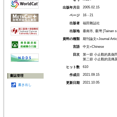
2005.02.15
出版年月日
16 - 21
ページ
出版者
福田雜誌社
出版地
臺南市, 臺灣 [Tainan shi
資料の種類
期刊論文=Journal Artic
言語
中文=Chinese
目次
第一節 小止觀的真偽問
第二節 小止觀的流傳及
610
ヒット数
2021.09.15
作成日
書誌管理
2021.10.05
更新日期
書き出し