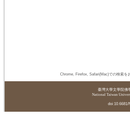
Chrome, Firefox, Safari(
臺灣大學
文學院佛
National Taiwan Universi
doi:10.6681