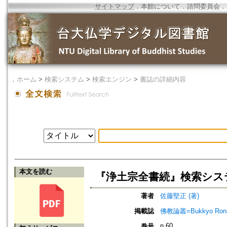
サイトマップ
．
本館について
．
諮問委員会
．
．
ホーム
>
検索システム
>
検索エンジン
>
書誌の詳細内容
本文を読む
『浄土宗全書続』検索シス
著者
佐藤堅正 (著)
掲載誌
佛教論叢=Bukkyo Rons
n.60
巻号