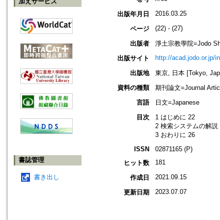
加えサービス
2016.03.25
出版年月日
(22) - (27)
ページ
出版者
淨土宗教學院=Jodo Shu B
http://acad.jodo.or.jp/
出版サイト
出版地
東京, 日本 [Tokyo, Jap
資料の種類
期刊論文=Journal Artic
言語
日文=Japanese
目次
1 はじめに 22
2 検索システムの解説 
3 おわりに 26
ISSN
02871165 (P)
書誌管理
181
ヒット数
書き出し
2021.09.15
作成日
2023.07.07
更新日期