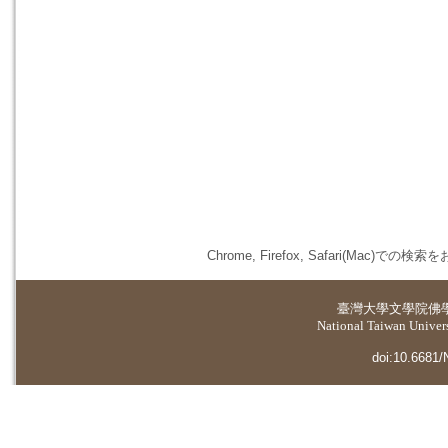
Chrome, Firefox, Safari(
臺灣大學
文學院佛
National Taiwan Universi
doi:10.6681